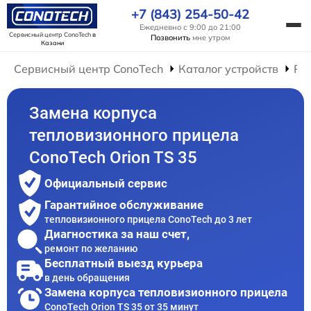
+7 (843) 254-50-42
Ежедневно с 9:00 до 21:00
Сервисный центр ConoTech
в
Позвонить
мне утром
Казани
Сервисный центр ConoTech
Каталог устройств
Ре
Замена корпуса
тепловизионного прицела
ConoTech Orion TS 35
Официальный сервис
Гарантийное обслуживание
тепловизионного прицела ConoTech до 3 лет
Диагностика за наш счет,
ремонт по желанию
Бесплатный выезд курьера
в день обращения
Замена корпуса тепловизионного прицела
ConoTech Orion TS 35 от 35 минут