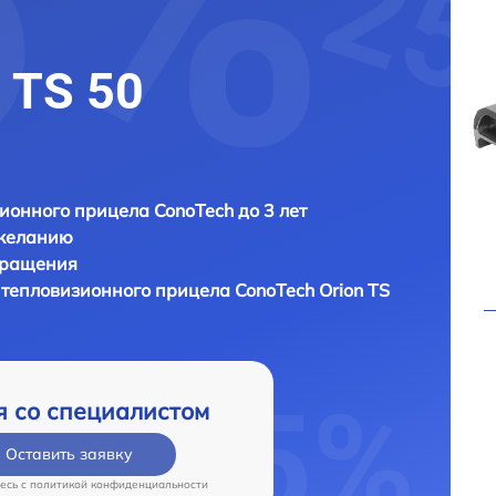
 TS 50
ионного прицела ConoTech до 3 лет
 желанию
бращения
) тепловизионного прицела
ConoTech Orion TS
я со специалистом
Оставить заявку
есь c
политикой конфиденциальности