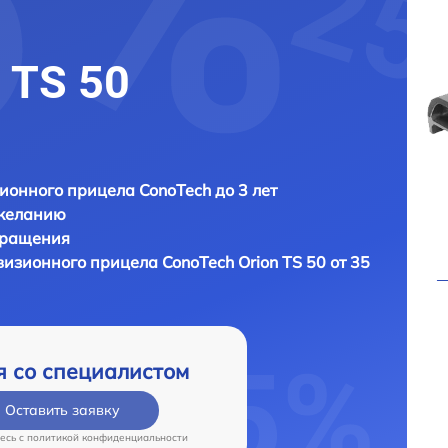
 TS 50
ионного прицела ConoTech до 3 лет
 желанию
бращения
визионного прицела
ConoTech Orion TS 50 от 35
я со специалистом
Оставить заявку
есь c
политикой конфиденциальности