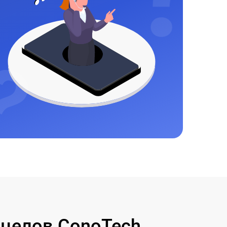
целов ConoTech