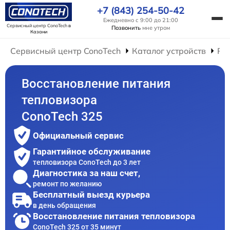
+7 (843) 254-50-42
Ежедневно с 9:00 до 21:00
Сервисный центр ConoTech
в
Позвонить
мне утром
Казани
Сервисный центр ConoTech
Каталог устройств
Ре
Восстановление питания
тепловизора
ConoTech 325
Официальный сервис
Гарантийное обслуживание
тепловизора ConoTech до 3 лет
Диагностика за наш счет,
ремонт по желанию
Бесплатный выезд курьера
в день обращения
Восстановление питания тепловизора
ConoTech 325 от 35 минут