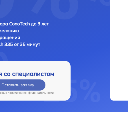
ора ConoTech до 3 лет
 желанию
бращения
h 335 от 35 минут
я со специалистом
Оставить заявку
есь c
политикой конфиденциальности