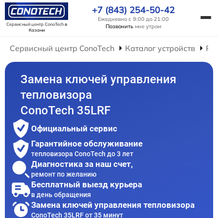
+7 (843) 254-50-42
Ежедневно с 9:00 до 21:00
Сервисный центр ConoTech
в
Позвонить
мне утром
Казани
Сервисный центр ConoTech
Каталог устройств
Ре
Замена ключей управления
тепловизора
ConoTech 35LRF
Официальный сервис
Гарантийное обслуживание
тепловизора ConoTech до 3 лет
Диагностика за наш счет,
ремонт по желанию
Бесплатный выезд курьера
в день обращения
Замена ключей управления тепловизора
ConoTech 35LRF от 35 минут