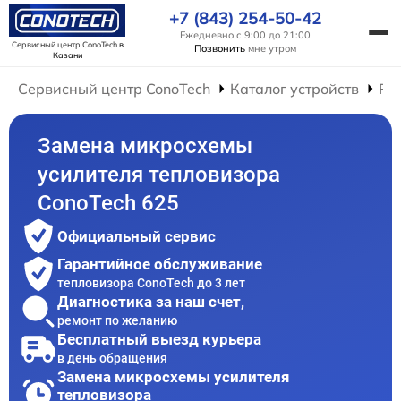
+7 (843) 254-50-42
Ежедневно с 9:00 до 21:00
Сервисный центр ConoTech
в
Позвонить
мне утром
Казани
Сервисный центр ConoTech
Каталог устройств
Ре
Замена микросхемы
усилителя тепловизора
ConoTech 625
Официальный сервис
Гарантийное обслуживание
тепловизора ConoTech до 3 лет
Диагностика за наш счет,
ремонт по желанию
Бесплатный выезд курьера
в день обращения
Замена микросхемы усилителя
тепловизора