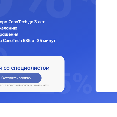
ора ConoTech до 3 лет
 желанию
бращения
ра
ConoTech 635 от 35 минут
я со специалистом
Оставить заявку
есь c
политикой конфиденциальности