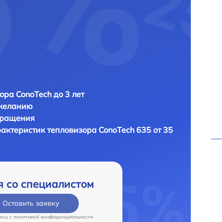
ора ConoTech до 3 лет
 желанию
бращения
рактеристик тепловизора
ConoTech 635 от 35
я со специалистом
Оставить заявку
есь c
политикой конфиденциальности