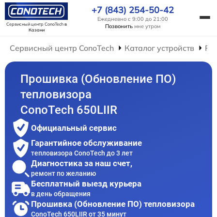
+7 (843) 254-50-42
Ежедневно с 9:00 до 21:00
Сервисный центр ConoTech
в
Позвонить
мне утром
Казани
Сервисный центр ConoTech
Каталог устройств
Ре
Прошивка (Обновление ПО)
тепловизора
ConoTech 650LIIR
Официальный сервис
Гарантийное обслуживание
тепловизора ConoTech до 3 лет
Диагностика за наш счет,
ремонт по желанию
Бесплатный выезд курьера
в день обращения
Прошивка (Обновление ПО) тепловизора
ConoTech 650LIIR от 35 минут