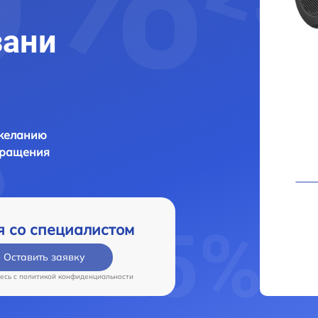
зани
 желанию
бращения
я со специалистом
Оставить заявку
есь c
политикой конфиденциальности