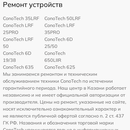
Ремонт устройств
ConoTech 35LRF
ConoTech 50LRF
ConoTech LRF
ConoTech LRF
25PRO
35PRO
ConoTech LRF
ConoTech 6D
50
25/50
ConoTech 6D
ConoTech
19/38
650LIIR
ConoTech 635
ConoTech 625
Мы занимаемся ремонтом и техническим
обслуживанием техники ConoTech по истечении
гарантийного периода. Наш центр в Казани работает
независимо и не имеет официальной авторизации от
производителя. Цены на ремонт, указанные на сайте,
носят исключительно ознакомительный характер и
не являются публичной офертой согласно п. 2 ст. 437
ГК РФ. Названия и обозначения торговой марки
ConoTech упоминаются только в информационных