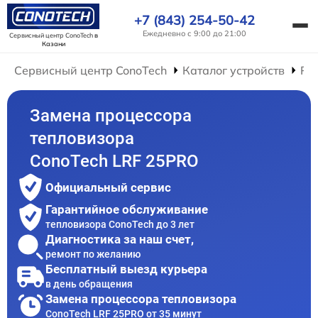
+7 (843) 254-50-42
Ежедневно с 9:00 до 21:00
Сервисный центр ConoTech
в
Казани
Сервисный центр ConoTech
Каталог устройств
Ре
Замена процессора
тепловизора
ConoTech LRF 25PRO
Официальный сервис
Гарантийное обслуживание
тепловизора ConoTech до 3 лет
Диагностика за наш счет,
ремонт по желанию
Бесплатный выезд курьера
в день обращения
Замена процессора тепловизора
ConoTech LRF 25PRO от 35 минут