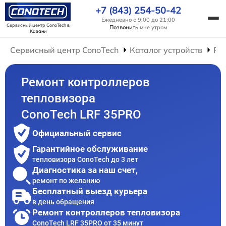
+7 (843) 254-50-42
Ежедневно с 9:00 до 21:00
Сервисный центр ConoTech
в
Позвонить
мне утром
Казани
Сервисный центр ConoTech
Каталог устройств
Ре
Ремонт контроллеров
тепловизора
ConoTech LRF 35PRO
Официальный сервис
Гарантийное обслуживание
тепловизора ConoTech до 3 лет
Диагностика за наш счет,
ремонт по желанию
Бесплатный выезд курьера
в день обращения
Ремонт контроллеров тепловизора
ConoTech LRF 35PRO от 35 минут