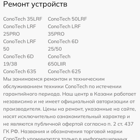
Ремонт устройств
ConoTech 35LRF
ConoTech 50LRF
ConoTech LRF
ConoTech LRF
25PRO
35PRO
ConoTech LRF
ConoTech 6D
50
25/50
ConoTech 6D
ConoTech
19/38
650LIIR
ConoTech 635
ConoTech 625
Мы занимаемся ремонтом и техническим
обслуживанием техники ConoTech по истечении
гарантийного периода. Наш центр в Казани работает
независимо и не имеет официальной авторизации от
производителя. Цены на ремонт, указанные на сайте,
носят исключительно ознакомительный характер и
не являются публичной офертой согласно п. 2 ст. 437
ГК РФ. Названия и обозначения торговой марки
ConoTech упоминаются только в информационных