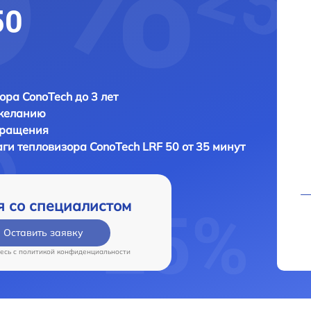
50
ора ConoTech до 3 лет
 желанию
бращения
аги тепловизора
ConoTech LRF 50 от 35 минут
я со специалистом
Оставить заявку
есь c
политикой конфиденциальности