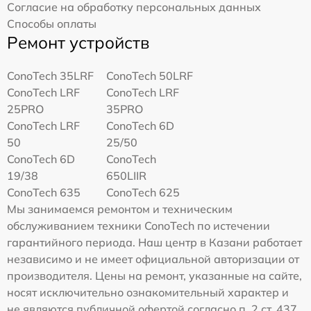
Согласие на обработку персональных данных
Способы оплаты
Ремонт устройств
ConoTech 35LRF
ConoTech 50LRF
ConoTech LRF
ConoTech LRF
25PRO
35PRO
ConoTech LRF
ConoTech 6D
50
25/50
ConoTech 6D
ConoTech
19/38
650LIIR
ConoTech 635
ConoTech 625
Мы занимаемся ремонтом и техническим
обслуживанием техники ConoTech по истечении
гарантийного периода. Наш центр в Казани работает
независимо и не имеет официальной авторизации от
производителя. Цены на ремонт, указанные на сайте,
носят исключительно ознакомительный характер и
не являются публичной офертой согласно п. 2 ст. 437