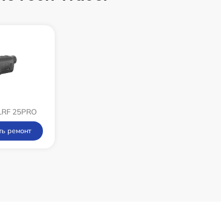
750 р
450 р
750 р
LRF 25PRO
850 р
ть ремонт
850 р
650 р
450 р