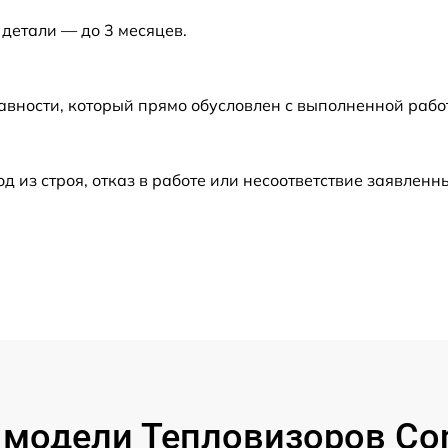
 детали — до 3 месяцев.
от 60 мин
авности, который прямо обусловлен с выполненной рабо
от 60 мин
от 60 мин
из строя, отказ в работе или несоответствие заявлен
от 60 мин
от 60 мин
от 60 мин
от 60 мин
модели Тепловизоров Con
от 60 мин