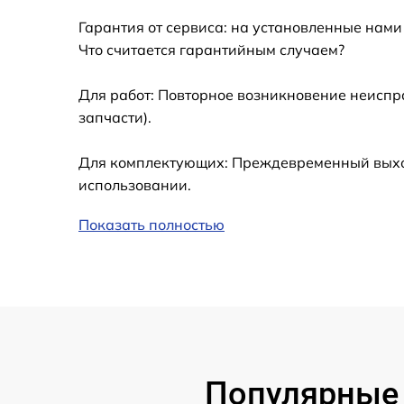
Гарантия от сервиса: на установленные нами
Ремонт встроенного дальнометра и
Что считается гарантийным случаем?
других устройств
Для работ: Повторное возникновение неиспр
Замена микросхемы логики
запчасти).
Замена ключей управления
Для комплектующих: Преждевременный выход 
использовании.
Ремонт цепи питания
Показать полностью
Замена USB порта
Замена процессора
Замена аккумулятора
Популярные 
Замена корпуса