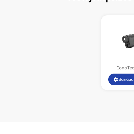
Замена дисплея (экрана)
Прошивка (Обновление ПО)
Ремонт платы управления
(восстановление)
Восстановление после попадания влаги
ConoTec
Заказа
Ремонт Wi-Fi
Ремонт разъема
Ремонт капиллярной трубки