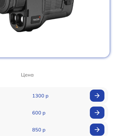
Цена
1300 р
600 р
850 р