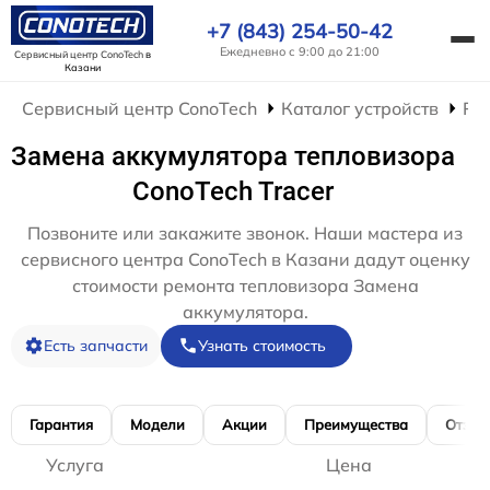
+7 (843) 254-50-42
Ежедневно с 9:00 до 21:00
Сервисный центр ConoTech
в
Казани
Сервисный центр ConoTech
Каталог устройств
Ре
Замена аккумулятора тепловизора
ConoTech Tracer
Позвоните или закажите звонок. Наши мастера из
сервисного центра ConoTech в Казани дадут оценку
стоимости ремонта тепловизора Замена
аккумулятора.
Есть запчасти
Узнать стоимость
Гарантия
Модели
Акции
Преимущества
Отзы
Услуга
Цена