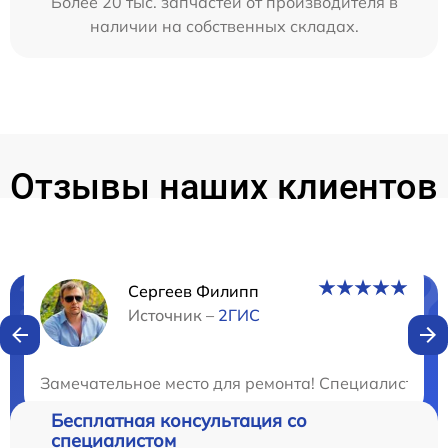
Более 20 тыс. запчастей от производителя в
наличии на собственных складах.
Отзывы наших клиентов
Сергеев Филипп
Нужна консультация?
Источник –
2ГИС
Закажите бесплатную консультацию
Замечательное место для ремонта! Специалисты де
Бесплатная консультация со
специалистом