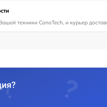
сти
ашей техники ConoTech, и курьер достави
ция?